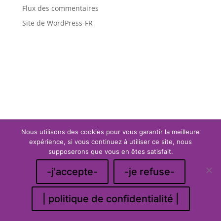
Flux des commentaires
Site de WordPress-FR
Nous utilisons des cookies pour vous garantir la meilleure
expérience, si vous continuez à utiliser ce site, nous
supposerons que vous en êtes satisfait.
Membres du bureau
Mentions Légales
-j'accepte-
-je refuse-
Politique de Confidentialité
Plan du Site
Création Site Internet | WEBILIKO |
| politique de confidentialité |
Webdesign 842 Concept