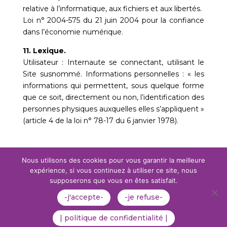
relative à l’informatique, aux fichiers et aux libertés.
Loi n° 2004-575 du 21 juin 2004 pour la confiance
dans l’économie numérique.
11. Lexique.
Utilisateur : Internaute se connectant, utilisant le
Site susnommé. Informations personnelles : « les
informations qui permettent, sous quelque forme
que ce soit, directement ou non, l’identification des
personnes physiques auxquelles elles s’appliquent »
(article 4 de la loi n° 78-17 du 6 janvier 1978).
Nous utilisons des cookies pour vous garantir la meilleure
expérience, si vous continuez à utiliser ce site, nous
Membres du bureau
Mentions Légales
supposerons que vous en êtes satisfait.
Politique de Confidentialité
Plan du Site
-j'accepte-
-je refuse-
Création Site Internet | WEBILIKO |
Webdesign 842 Concept
| politique de confidentialité |